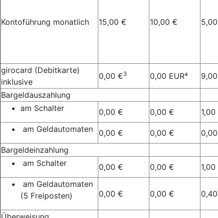
Kontoführung monatlich
15,00 €
10,00 €
5,00
girocard (Debitkarte)
3
0,00 €
0,00 EUR⁴
9,00
inklusive
Bargeldauszahlung
am Schalter
0,00 €
0,00 €
1,00
am Geldautomaten
0,00 €
0,00 €
0,00
Bargeldeinzahlung
am Schalter
0,00 €
0,00 €
1,00
am Geldautomaten
0,00 €
0,00 €
0,40
(5 Freiposten)
Überweisung