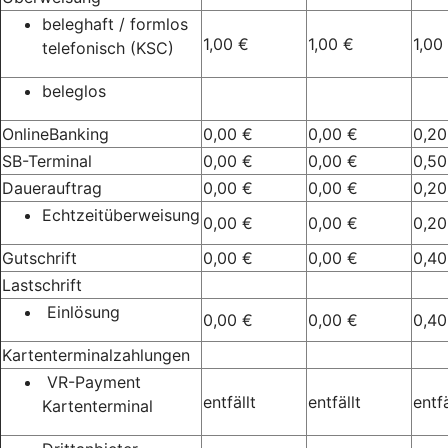
beleghaft / formlos
1,00 €
1,00 €
1,00
telefonisch (KSC)
beleglos
OnlineBanking
0,00 €
0,00 €
0,20
SB-Terminal
0,00 €
0,00 €
0,50
Dauerauftrag
0,00 €
0,00 €
0,20
Echtzeitüberweisung
0,00 €
0,00 €
0,20
Gutschrift
0,00 €
0,00 €
0,40
Lastschrift
Einlösung
0,00 €
0,00 €
0,40
Kartenterminalzahlungen
VR-Payment
entfällt
entfällt
entfä
Kartenterminal