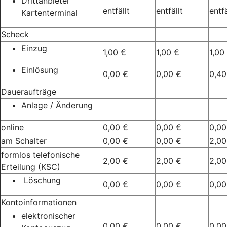
Drittanbieter
entfällt
entfällt
entfä
Kartenterminal
Scheck
Einzug
1,00 €
1,00 €
1,00
Einlösung
0,00 €
0,00 €
0,40
Daueraufträge
Anlage / Änderung
online
0,00 €
0,00 €
0,00
am Schalter
0,00 €
0,00 €
2,00
formlos telefonische
2,00 €
2,00 €
2,00
Erteilung (KSC)
Löschung
0,00 €
0,00 €
0,00
Kontoinformationen
elektronischer
0,00 €
0,00 €
0,00