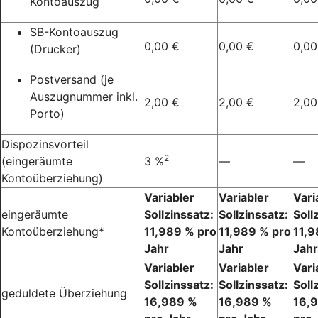
Kontoauszug
SB-Kontoauszug
0,00 €
0,00 €
0,00
(Drucker)
Postversand (je
Auszugnummer inkl.
2,00 €
2,00 €
2,00
Porto)
Dispozinsvorteil
2
(eingeräumte
3 %
—
—
Kontoüberziehung)
Variabler
Variabler
Vari
eingeräumte
Sollzinssatz:
Sollzinssatz:
Soll
Kontoüberziehung*
11,989 % pro
11,989 % pro
11,9
Jahr
Jahr
Jahr
Variabler
Variabler
Vari
Sollzinssatz:
Sollzinssatz:
Soll
geduldete Überziehung
16,989 %
16,989 %
16,