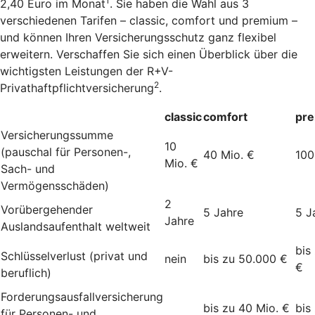
1
2,40 Euro im Monat
. Sie haben die Wahl aus 3
verschiedenen Tarifen – classic, comfort und premium –
und können Ihren Versicherungsschutz ganz flexibel
erweitern. Verschaffen Sie sich einen Überblick über die
wichtigsten Leistungen der R+V-
2
Privathaftpflichtversicherung
.
classic
comfort
pr
Versicherungssumme
10
(pauschal für Personen-,
40 Mio. €
100
Mio. €
Sach- und
Vermögensschäden)
2
Vorübergehender
5 Jahre
5 J
Jahre
Auslandsaufenthalt weltweit
bis
Schlüsselverlust (privat und
nein
bis zu 50.000 €
€
beruflich)
Forderungsausfallversicherung
bis zu 40 Mio. €
bis
für Personen- und