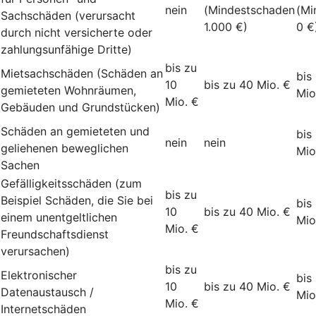
nein
(Mindestschaden
(Mi
Sachschäden (verursacht
1.000 €)
0 €
durch nicht versicherte oder
zahlungsunfähige Dritte)
bis zu
Mietsachschäden (Schäden an
bis
10
bis zu 40 Mio. €
gemieteten Wohnräumen,
Mio
Mio. €
Gebäuden und Grundstücken)
Schäden an gemieteten und
bis
nein
nein
geliehenen beweglichen
Mio
Sachen
Gefälligkeitsschäden (zum
bis zu
Beispiel Schäden, die Sie bei
bis
10
bis zu 40 Mio. €
einem unentgeltlichen
Mio
Mio. €
Freundschaftsdienst
verursachen)
bis zu
Elektronischer
bis
10
bis zu 40 Mio. €
Datenaustausch /
Mio
Mio. €
Internetschäden