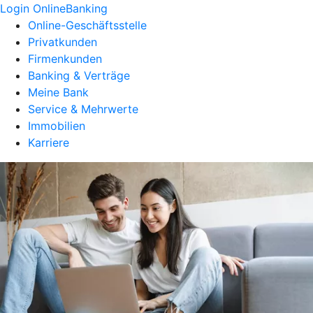
Login OnlineBanking
Online-Geschäftsstelle
Privatkunden
Firmenkunden
Banking & Verträge
Meine Bank
Service & Mehrwerte
Immobilien
Karriere