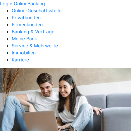
Login OnlineBanking
Online-Geschäftsstelle
Privatkunden
Firmenkunden
Banking & Verträge
Meine Bank
Service & Mehrwerte
Immobilien
Karriere