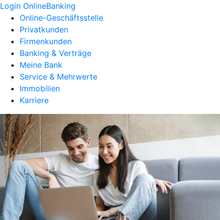
Login OnlineBanking
Online-Geschäftsstelle
Privatkunden
Firmenkunden
Banking & Verträge
Meine Bank
Service & Mehrwerte
Immobilien
Karriere